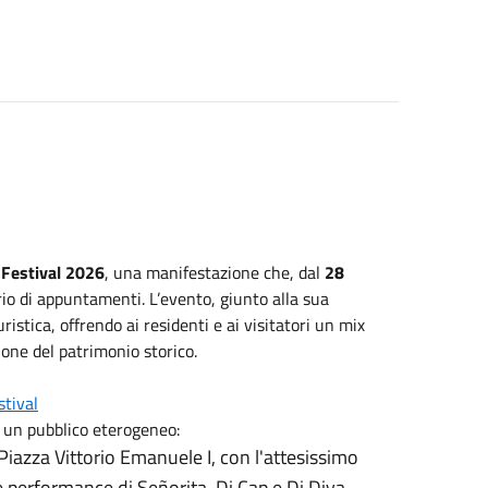
 Festival 2026
, una manifestazione che, dal
28
rio di appuntamenti. L’evento, giunto alla sua
istica, offrendo ai residenti e ai visitatori un mix
ione del patrimonio storico.
tival
re un pubblico eterogeneo:
Piazza Vittorio Emanuele I, con l'attesissimo
 performance di Señorita, Dj Cap e Dj Diva.