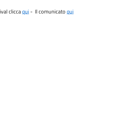
ival clicca
qui
- Il comunicato
qui