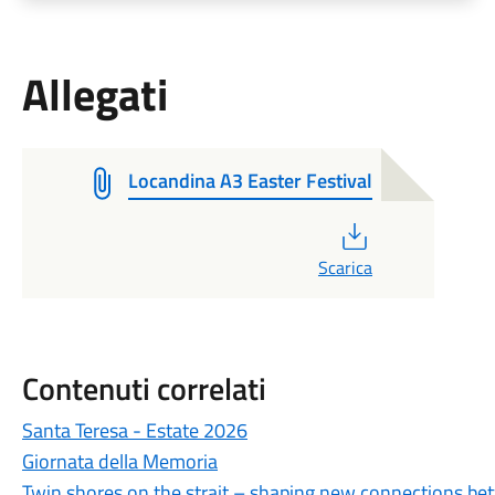
Allegati
Locandina A3 Easter Festival
PDF
Scarica
Contenuti correlati
Santa Teresa - Estate 2026
Giornata della Memoria
Twin shores on the strait – shaping new connections be