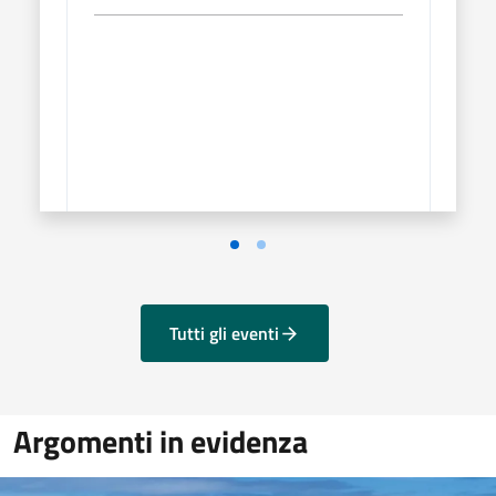
Sile
8 ago
di Sa
Tutti gli eventi
Argomenti in evidenza