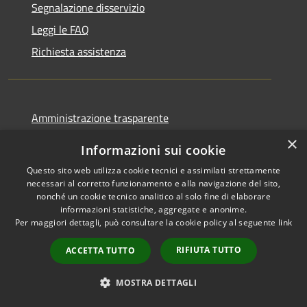
Segnalazione disservizio
Leggi le FAQ
Richiesta assistenza
Amministrazione trasparente
Informativa privacy
×
Informazioni sui cookie
Note legali
Questo sito web utilizza cookie tecnici e assimilati strettamente
Dichiarazione di accessibilità
necessari al corretto funzionamento e alla navigazione del sito,
nonché un cookie tecnico analitico al solo fine di elaborare
informazioni statistiche, aggregate e anonime.
Per maggiori dettagli, può consultare la cookie policy al seguente
link
RIFIUTA TUTTO
RSS
ACCETTA TUTTO
Copyright © 2026 • Comune di
Accessibilità
Santa Teresa Gallura •
MOSTRA DETTAGLI
Privacy
Municipium
Powered by
•
Cookie
Accesso redazione