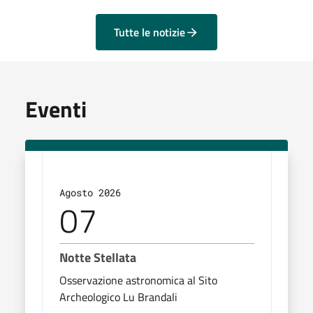
Tutte le notizie
Eventi
Agosto 2026
Agos
07
0
Notte Stellata
Fest
Osservazione astronomica al Sito
Appu
Archeologico Lu Brandali
enog