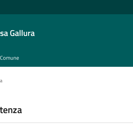
sa Gallura
il Comune
za
stenza