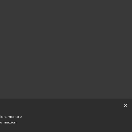
×
nzionamento e
nformazioni