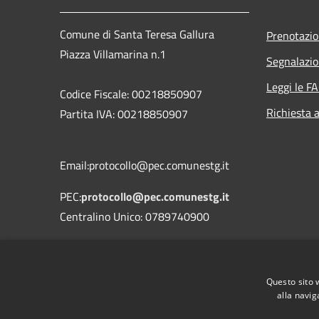
Comune di Santa Teresa Gallura
Prenotazi
Piazza Villamarina n.1
Segnalazio
Leggi le F
Codice Fiscale: 00218850907
Richiesta 
Partita IVA: 00218850907
Email:protocollo@pec.comunestg.it
PEC:
protocollo@pec.comunestg.it
Centralino Unico: 0789740900
Codice Univoco Ufficio
Codice IPA
c_i312
Questo sito 
alla navig