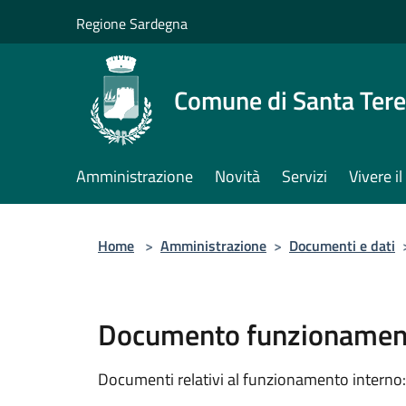
Salta al contenuto principale
Regione Sardegna
Comune di Santa Tere
Amministrazione
Novità
Servizi
Vivere 
Home
>
Amministrazione
>
Documenti e dati
Documento funzionament
Documenti relativi al funzionamento interno: 