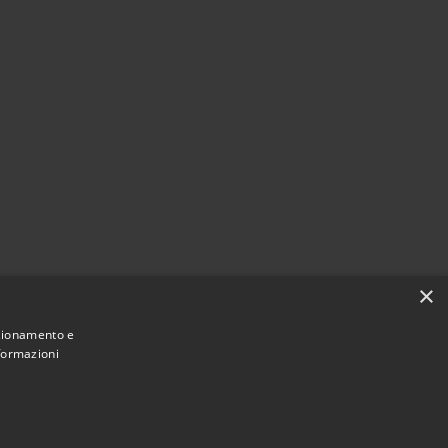
×
nzionamento e
nformazioni
Municipium
Accesso
Santa Teresa Gallura • Powered by
•