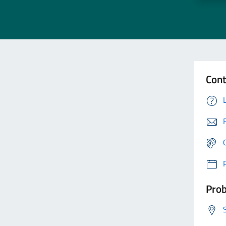
Cont
Prob