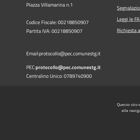
Piazza Villamarina n.1
Segnalazio
Leggi le F
Codice Fiscale: 00218850907
Richiesta 
Partita IVA: 00218850907
Email:protocollo@pec.comunestg.it
PEC:
protocollo@pec.comunestg.it
Centralino Unico: 0789740900
Codice Univoco Ufficio
Codice IPA
c_i312
Questo sito 
alla navig
RSS
Accessibilità
Privacy
Cookie
Mappa de