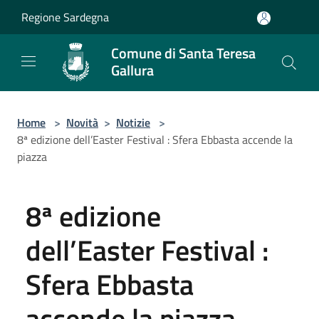
Salta al contenuto principale
Regione Sardegna
Comune di Santa Teresa
Gallura
Home
>
Novità
>
Notizie
>
8ª edizione dell’Easter Festival : Sfera Ebbasta accende la
piazza
8ª edizione
dell’Easter Festival :
Sfera Ebbasta
accende la piazza