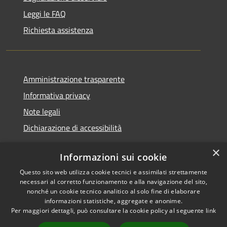
Leggi le FAQ
Richiesta assistenza
Amministrazione trasparente
Informativa privacy
Note legali
Dichiarazione di accessibilità
×
Informazioni sui cookie
Questo sito web utilizza cookie tecnici e assimilati strettamente
RSS
Copyright © 2026 • Comune di
necessari al corretto funzionamento e alla navigazione del sito,
Accessibilità
Santa Teresa Gallura •
nonché un cookie tecnico analitico al solo fine di elaborare
informazioni statistiche, aggregate e anonime.
Privacy
Municipium
Powered by
•
Per maggiori dettagli, può consultare la cookie policy al seguente
link
Cookie
Accesso redazione