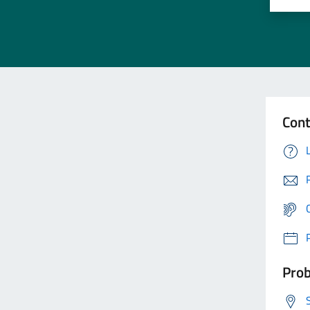
Cont
Prob