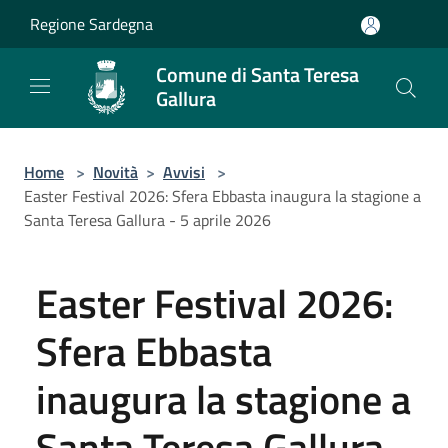
Salta al contenuto principale
Regione Sardegna
Comune di Santa Teresa
Gallura
Home
>
Novità
>
Avvisi
>
Easter Festival 2026: Sfera Ebbasta inaugura la stagione a
Santa Teresa Gallura - 5 aprile 2026
Easter Festival 2026:
Sfera Ebbasta
inaugura la stagione a
Santa Teresa Gallura -