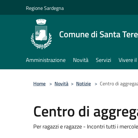
Salta al contenuto principale
Regione Sardegna
Comune di Santa Tere
Amministrazione
Novità
Servizi
Vivere 
Home
>
Novità
>
Notizie
>
Centro di aggregaz
Centro di aggreg
Per ragazzi e ragazze - Incontri tutti i mercol