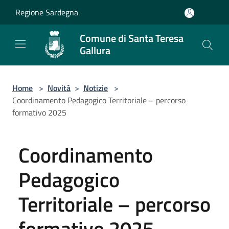
Salta al contenuto principale
Regione Sardegna
Comune di Santa Teresa
Gallura
Home
>
Novità
>
Notizie
>
Coordinamento Pedagogico Territoriale – percorso
formativo 2025
Coordinamento
Pedagogico
Territoriale – percorso
formativo 2025