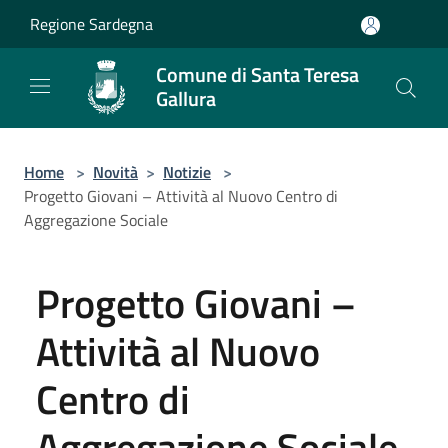
Salta al contenuto principale
Regione Sardegna
Comune di Santa Teresa
Gallura
Home
>
Novità
>
Notizie
>
Progetto Giovani – Attività al Nuovo Centro di
Aggregazione Sociale
Progetto Giovani –
Attività al Nuovo
Centro di
Aggregazione Sociale