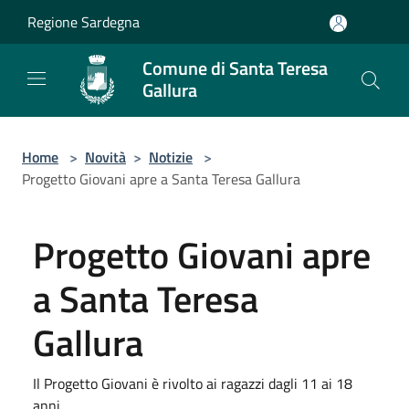
Salta al contenuto principale
Regione Sardegna
Comune di Santa Teresa
Gallura
Home
>
Novità
>
Notizie
>
Progetto Giovani apre a Santa Teresa Gallura
Progetto Giovani apre
a Santa Teresa
Gallura
Il Progetto Giovani è rivolto ai ragazzi dagli 11 ai 18
anni