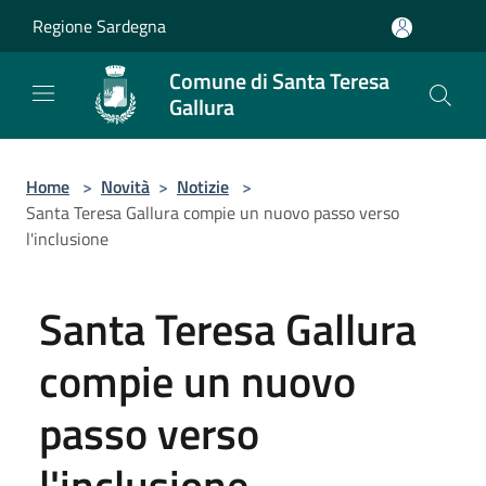
Salta al contenuto principale
Regione Sardegna
Comune di Santa Teresa
Gallura
Home
>
Novità
>
Notizie
>
Santa Teresa Gallura compie un nuovo passo verso
l'inclusione
Santa Teresa Gallura
compie un nuovo
passo verso
l'inclusione