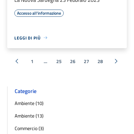
Accesso all'informazione
LEGGI DI PIÙ
1
...
25
26
27
28
« Precedente
Successi
Categorie
Ambiente (10)
Ambiente (13)
Commercio (3)