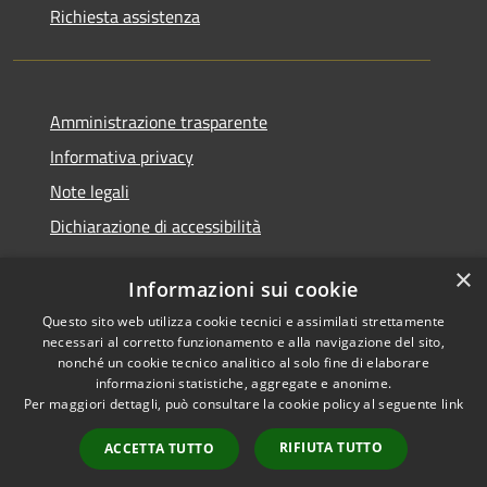
Richiesta assistenza
Amministrazione trasparente
Informativa privacy
Note legali
Dichiarazione di accessibilità
×
Informazioni sui cookie
Questo sito web utilizza cookie tecnici e assimilati strettamente
RSS
Copyright © 2026 • Comune di
necessari al corretto funzionamento e alla navigazione del sito,
Accessibilità
Santa Teresa Gallura •
nonché un cookie tecnico analitico al solo fine di elaborare
informazioni statistiche, aggregate e anonime.
Privacy
Municipium
Powered by
•
Per maggiori dettagli, può consultare la cookie policy al seguente
link
Cookie
Accesso redazione
Mappa del sito
RIFIUTA TUTTO
ACCETTA TUTTO
WebMail