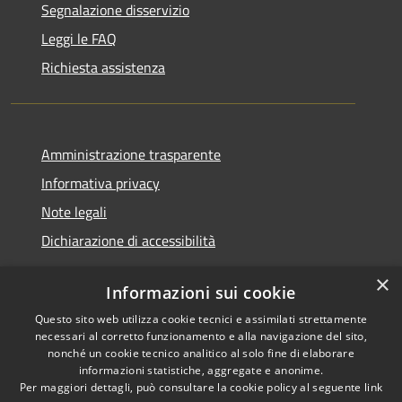
Segnalazione disservizio
Leggi le FAQ
Richiesta assistenza
Amministrazione trasparente
Informativa privacy
Note legali
Dichiarazione di accessibilità
×
Informazioni sui cookie
Questo sito web utilizza cookie tecnici e assimilati strettamente
RSS
Copyright © 2026 • Comune di
necessari al corretto funzionamento e alla navigazione del sito,
Accessibilità
Santa Teresa Gallura •
nonché un cookie tecnico analitico al solo fine di elaborare
informazioni statistiche, aggregate e anonime.
Privacy
Municipium
Powered by
•
Per maggiori dettagli, può consultare la cookie policy al seguente
link
Cookie
Accesso redazione