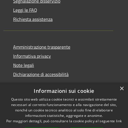
Segnalazione disservizio
Leggi le FAQ
Richiesta assistenza
Amministrazione trasparente
Informativa privacy
Note legali
Dichiarazione di accessibilità
×
Informazioni sui cookie
Questo sito web utilizza cookie tecnici e assimilati strettamente
RSS
Copyright © 2026 • Comune di
necessari al corretto funzionamento e alla navigazione del sito,
Accessibilità
Santa Teresa Gallura •
nonché un cookie tecnico analitico al solo fine di elaborare
informazioni statistiche, aggregate e anonime.
Privacy
Municipium
Powered by
•
Per maggiori dettagli, può consultare la cookie policy al seguente
link
Cookie
Accesso redazione