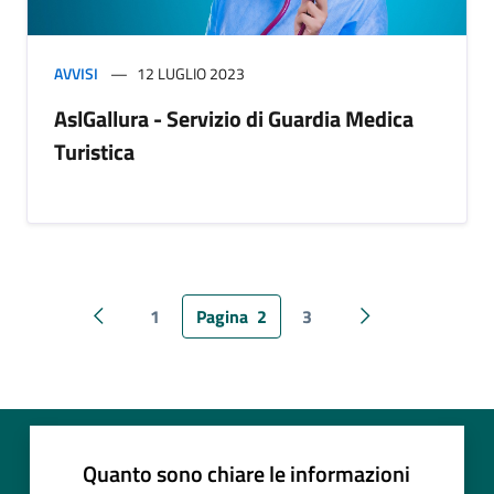
AVVISI
12 LUGLIO 2023
AslGallura - Servizio di Guardia Medica
Turistica
1
Pagina
2
3
Pagina precedente
Pagina successiv
Quanto sono chiare le informazioni