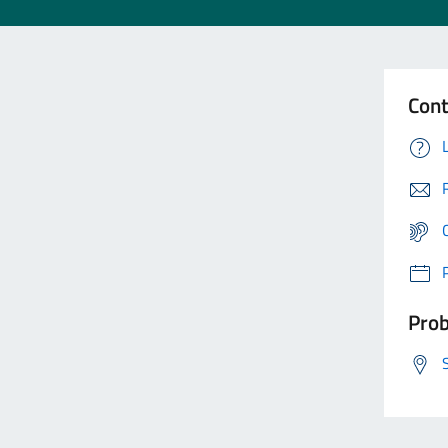
Cont
Prob