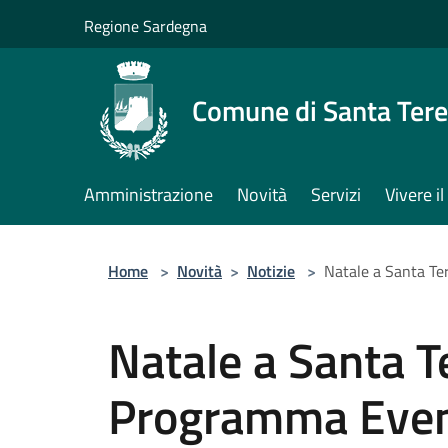
Salta al contenuto principale
Regione Sardegna
Comune di Santa Tere
Amministrazione
Novità
Servizi
Vivere 
Home
>
Novità
>
Notizie
>
Natale a Santa T
Natale a Santa T
Programma Even