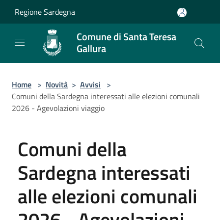
Salta al contenuto principale
Regione Sardegna
Comune di Santa Teresa
Gallura
Home
>
Novità
>
Avvisi
>
Comuni della Sardegna interessati alle elezioni comunali
2026 - Agevolazioni viaggio
Comuni della
Sardegna interessati
alle elezioni comunali
2026 - Agevolazioni