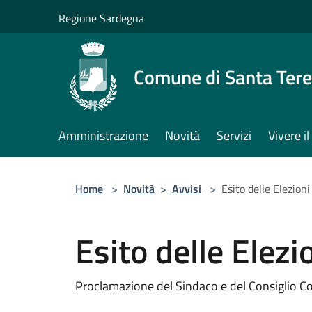
Salta al contenuto principale
Regione Sardegna
Comune di Santa Tere
Amministrazione
Novità
Servizi
Vivere 
Home
>
Novità
>
Avvisi
>
Esito delle Elezio
Esito delle Elez
Proclamazione del Sindaco e del Consiglio 