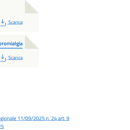
PDF
Scarica
bromialgia
PDF
Scarica
egionale 11/09/2025 n. 24 art. 9
25