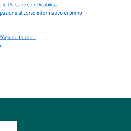
lle Persone con Disabilità
ipazione al corso informativo di primo
 “Agiudu torrau”.
4