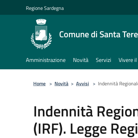
Salta al contenuto principale
Regione Sardegna
Comune di Santa Tere
Amministrazione
Novità
Servizi
Vivere 
Home
>
Novità
>
Avvisi
>
Indennità Regionale
Indennità Region
(IRF). Legge Reg