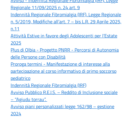
Avviso - Indennità Regionale Fibromialgia (IRF). Legge
Regionale 11/09/2025 n. 24 art. 9
Indennità Regionale Fibromialgia (IRF). Legge Regionale
n. 5/2019, Modifiche all’art. 7 – bis L.R. 29 Aprile 2025,
n.11
Attività Estive in favore degli Adolescenti per l’Estate
2025
Plus di Olbia - Progetto PNRR - Percorsi di Autonomia
delle Persone con Disabilità
Proroga termini - Manifestazione di interesse alla
partecipazione al corso informativo di primo soccorso
pediatrico
Indennità Regionale Fibromialgia (IRF)
Avviso Pubblico R.E.I.S. – Reddito di Inclusione sociale
– “Agiudu torrau”.
Avviso piani personalizzati legge 162/98 – gestione
2024