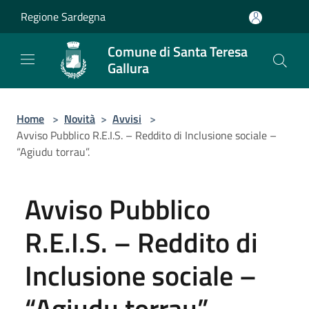
Salta al contenuto principale
Regione Sardegna
Comune di Santa Teresa
Gallura
Home
>
Novità
>
Avvisi
>
Avviso Pubblico R.E.I.S. – Reddito di Inclusione sociale –
“Agiudu torrau”.
Avviso Pubblico
R.E.I.S. – Reddito di
Inclusione sociale –
“Agiudu torrau”.