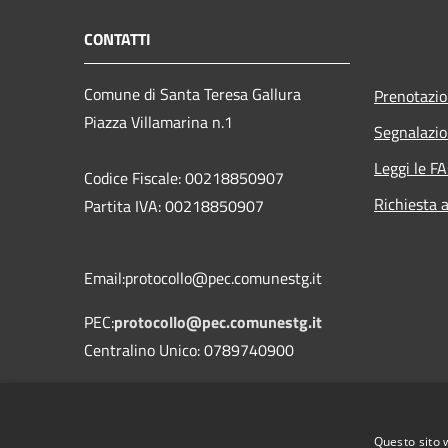
CONTATTI
Comune di Santa Teresa Gallura
Prenotazi
Piazza Villamarina n.1
Segnalazio
Leggi le F
Codice Fiscale: 00218850907
Richiesta 
Partita IVA: 00218850907
Email:protocollo@pec.comunestg.it
PEC:
protocollo@pec.comunestg.it
Centralino Unico: 0789740900
Codice Univoco Ufficio
Codice IPA
c_i312
Questo sito 