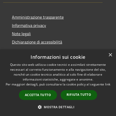
Amministrazione trasparente
Informativa privacy
Note legali
Dichiarazione di accessibilità
×
Informazioni sui cookie
Questo sito web utilizza cookie tecnici e assimilati strettamente
RSS
Copyright © 2026 • Comune di
necessari al corretto funzionamento e alla navigazione del sito,
Accessibilità
Santa Teresa Gallura •
nonché un cookie tecnico analitico al solo fine di elaborare
informazioni statistiche, aggregate e anonime.
Privacy
Municipium
Powered by
•
Per maggiori dettagli, può consultare la cookie policy al seguente
link
Cookie
Accesso redazione
Mappa del sito
RIFIUTA TUTTO
ACCETTA TUTTO
WebMail
WebPEC
MOSTRA DETTAGLI