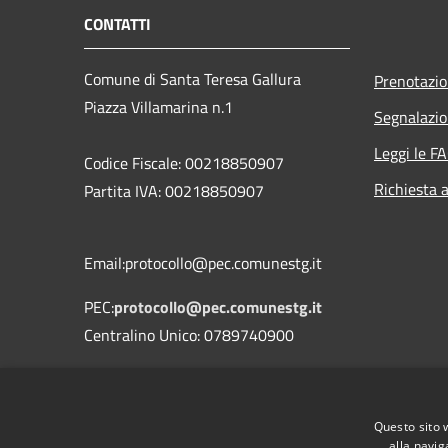
CONTATTI
Comune di Santa Teresa Gallura
Prenotazi
Piazza Villamarina n.1
Segnalazio
Leggi le F
Codice Fiscale: 00218850907
Richiesta 
Partita IVA: 00218850907
Email:protocollo@pec.comunestg.it
PEC:
protocollo@pec.comunestg.it
Centralino Unico: 0789740900
Codice Univoco Ufficio
Codice IPA
c_i312
Questo sito 
alla navig