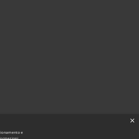
×
nzionamento e
nformazioni