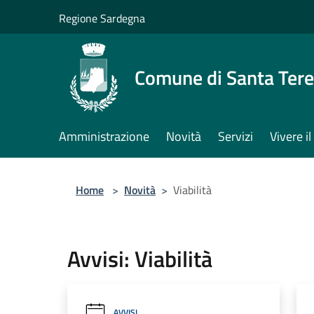
Salta al contenuto principale
Regione Sardegna
Comune di Santa Tere
Amministrazione
Novità
Servizi
Vivere 
Home
>
Novità
>
Viabilità
Avvisi: Viabilità
AVVISI