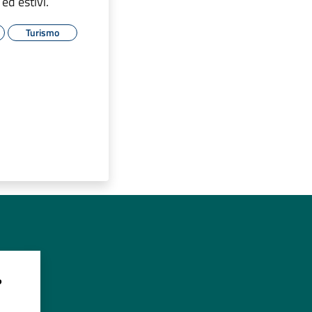
 ed estivi.
Turismo
?