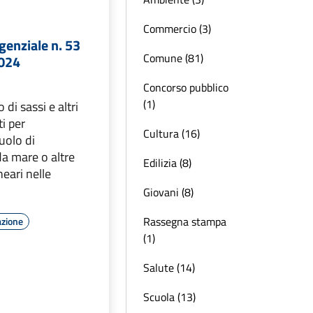
Commercio (3)
genziale n. 53
Comune (81)
2024
Concorso pubblico
(1)
o di sassi e altri
i per
Cultura (16)
uolo di
da mare o altre
Edilizia (8)
neari nelle
Giovani (8)
Rassegna stampa
azione
(1)
Salute (14)
Scuola (13)