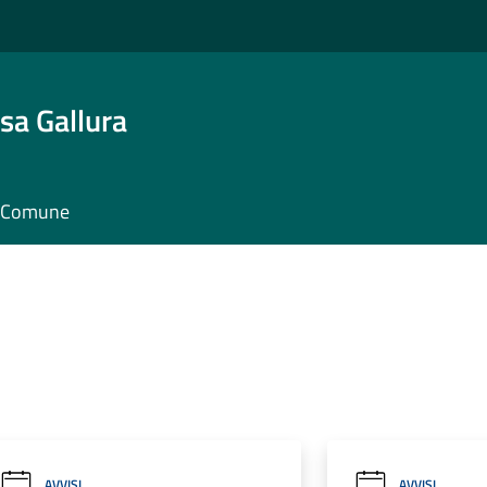
sa Gallura
il Comune
AVVISI
AVVISI