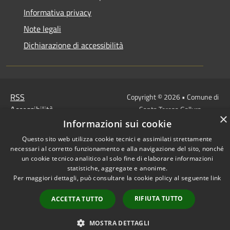
Informativa privacy
Note legali
Dichiarazione di accessibilità
RSS
Copyright © 2026 • Comune di
Accessibilità
Santa Teresa Gallura •
×
Privacy
Municipium
Powered by
•
Informazioni sui cookie
Cookie
Accesso redazione
Questo sito web utilizza cookie tecnici e assimilati strettamente
Mappa del sito
necessari al corretto funzionamento e alla navigazione del sito, nonché
WebMail
un cookie tecnico analitico al solo fine di elaborare informazioni
statistiche, aggregate e anonime.
WebPEC
Per maggiori dettagli, può consultare la cookie policy al seguente
link
RIFIUTA TUTTO
ACCETTA TUTTO
MOSTRA DETTAGLI