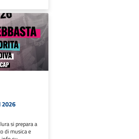
l 2026
lura si prepara a
o di musica e
e info su