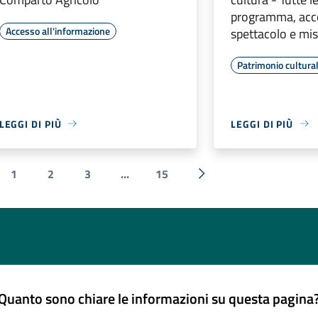
programma, acce
Accesso all'informazione
spettacolo e mis
Patrimonio cultura
LEGGI DI PIÙ
LEGGI DI PIÙ
1
2
3
...
15
ecedente
Successiva »
Quanto sono chiare le informazioni su questa pagina