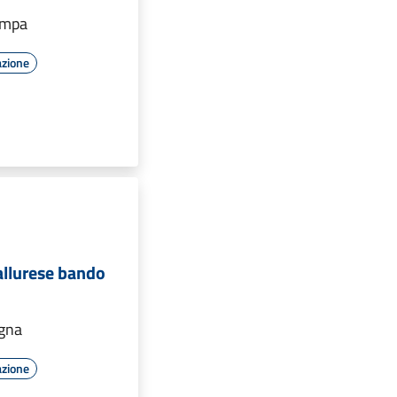
ampa
azione
llurese bando
a
gna
azione