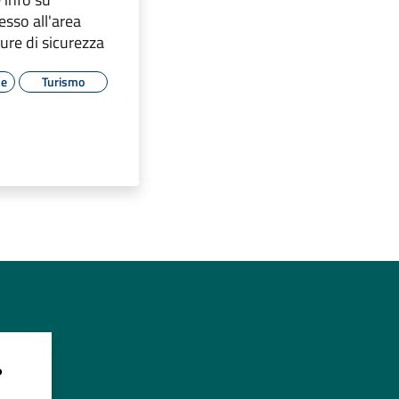
sso all'area
ure di sicurezza
le
Turismo
?