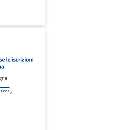
e le iscrizioni
ua
gna
azione