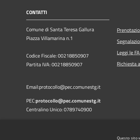
CONTATTI
Comune di Santa Teresa Gallura
Prenotazi
Piazza Villamarina n.1
Segnalazio
Leggi le F
Codice Fiscale: 00218850907
Richiesta 
Partita IVA: 00218850907
Email:protocollo@pec.comunestg.it
PEC:
protocollo@pec.comunestg.it
Centralino Unico: 0789740900
Codice Univoco Ufficio
Codice IPA
c_i312
Questo sito 