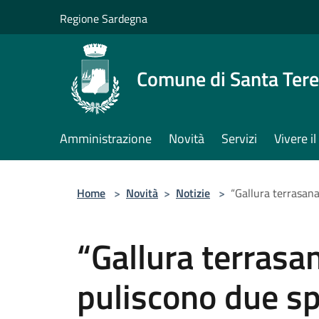
Salta al contenuto principale
Regione Sardegna
Comune di Santa Tere
Amministrazione
Novità
Servizi
Vivere 
Home
>
Novità
>
Notizie
>
“Gallura terrasana
“Gallura terrasan
puliscono due sp