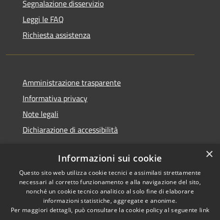
Segnalazione disservizio
Leggi le FAQ
Richiesta assistenza
Amministrazione trasparente
Informativa privacy
Note legali
Dichiarazione di accessibilità
×
Informazioni sui cookie
Questo sito web utilizza cookie tecnici e assimilati strettamente
RSS
Copyright © 2026 • Comune di
necessari al corretto funzionamento e alla navigazione del sito,
Accessibilità
Santa Teresa Gallura •
nonché un cookie tecnico analitico al solo fine di elaborare
informazioni statistiche, aggregate e anonime.
Privacy
Municipium
Powered by
•
Per maggiori dettagli, può consultare la cookie policy al seguente
link
Cookie
Accesso redazione