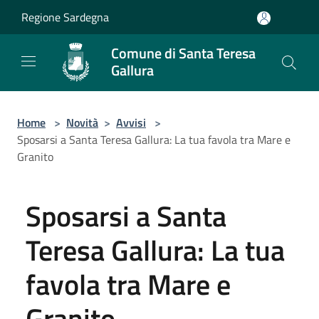
Salta al contenuto principale
Regione Sardegna
Comune di Santa Teresa
Gallura
Home
>
Novità
>
Avvisi
>
Sposarsi a Santa Teresa Gallura: La tua favola tra Mare e
Granito
Sposarsi a Santa
Teresa Gallura: La tua
favola tra Mare e
Granito