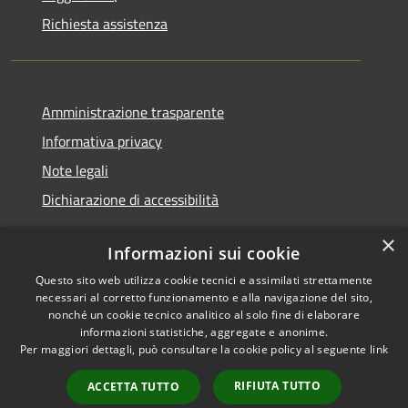
Richiesta assistenza
Amministrazione trasparente
Informativa privacy
Note legali
Dichiarazione di accessibilità
×
Informazioni sui cookie
Questo sito web utilizza cookie tecnici e assimilati strettamente
RSS
Copyright © 2026 • Comune di
necessari al corretto funzionamento e alla navigazione del sito,
Accessibilità
Santa Teresa Gallura •
nonché un cookie tecnico analitico al solo fine di elaborare
informazioni statistiche, aggregate e anonime.
Privacy
Municipium
Powered by
•
Per maggiori dettagli, può consultare la cookie policy al seguente
link
Cookie
Accesso redazione
Mappa del sito
RIFIUTA TUTTO
ACCETTA TUTTO
WebMail