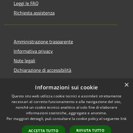
Leggi le FAQ
Richiesta assistenza
Amministrazione trasparente
Informativa privacy
Note legali
Dichiarazione di accessibilità
×
Informazioni sui cookie
Questo sito web utilizza cookie tecnici e assimilati strettamente
RSS
Copyright © 2026 • Comune di
necessari al corretto funzionamento e alla navigazione del sito,
Accessibilità
Santa Teresa Gallura •
nonché un cookie tecnico analitico al solo fine di elaborare
informazioni statistiche, aggregate e anonime.
Privacy
Municipium
Powered by
•
Per maggiori dettagli, può consultare la cookie policy al seguente
link
Cookie
Accesso redazione
Mappa del sito
RIFIUTA TUTTO
ACCETTA TUTTO