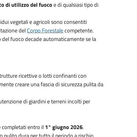
o di utilizzo del fuoco
e di qualsiasi tipo di
sidui vegetali e agricoli sono consentiti
Stazione del
Corpo Forestale
competente.
uso del fuoco decade automaticamente se la
, strutture ricettive o lotti confinanti con
mente creare una fascia di sicurezza pulita da
enzione di giardini e terreni incolti per
e completati entro il
1° giugno 2026
.
o pulito dura per tutto il periodo a rischio,