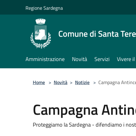
Salta al contenuto principale
Regione Sardegna
Comune di Santa Tere
Amministrazione
Novità
Servizi
Vivere 
Home
>
Novità
>
Notizie
>
Campagna Antinc
Campagna Antin
Proteggiamo la Sardegna - difendiamo i nostri