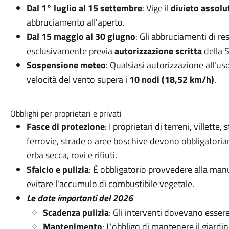
Dal 1° luglio al 15 settembre
: Vige il
divieto assolut
abbruciamento all'aperto.
Dal 15 maggio al 30 giugno
: Gli abbruciamenti di re
esclusivamente previa
autorizzazione scritta
della 
Sospensione meteo
: Qualsiasi autorizzazione all'
velocità del vento supera i
10 nodi (18,52 km/h)
.
Obblighi per proprietari e privati
Fasce di protezione
: I proprietari di terreni, villette
ferrovie, strade o aree boschive devono obbligatoria
erba secca, rovi e rifiuti.
Sfalcio e pulizia
: È obbligatorio provvedere alla manut
evitare l'accumulo di combustibile vegetale.
Le date importanti del 2026
Scadenza pulizia
: Gli interventi dovevano esser
Mantenimento
: L'obbligo di mantenere il giardin