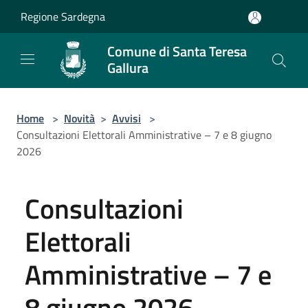
Salta al contenuto principale
Regione Sardegna
Comune di Santa Teresa
Gallura
Home
>
Novità
>
Avvisi
>
Consultazioni Elettorali Amministrative – 7 e 8 giugno
2026
Consultazioni
Elettorali
Amministrative – 7 e
8 giugno 2026