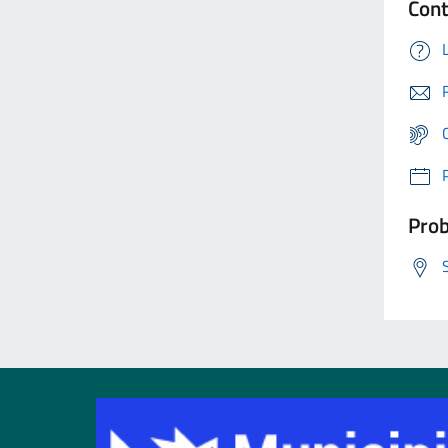
Cont
Prob