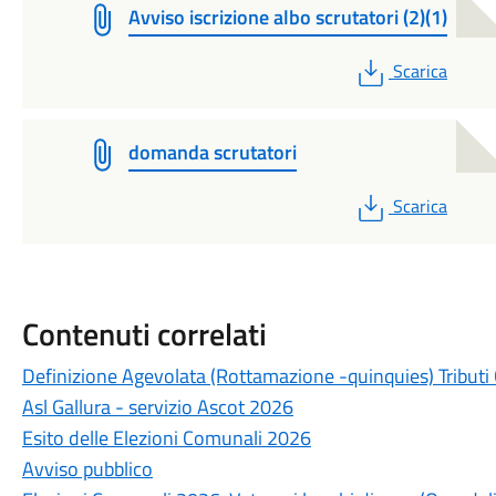
Avviso iscrizione albo scrutatori (2)(1)
PDF
Scarica
domanda scrutatori
PDF
Scarica
Contenuti correlati
Definizione Agevolata (Rottamazione -quinquies) Tributi
Asl Gallura - servizio Ascot 2026
Esito delle Elezioni Comunali 2026
Avviso pubblico