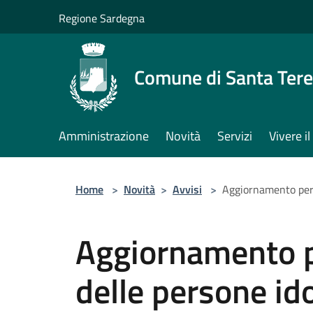
Salta al contenuto principale
Regione Sardegna
Comune di Santa Tere
Amministrazione
Novità
Servizi
Vivere 
Home
>
Novità
>
Avvisi
>
Aggiornamento perio
Aggiornamento pe
delle persone ido