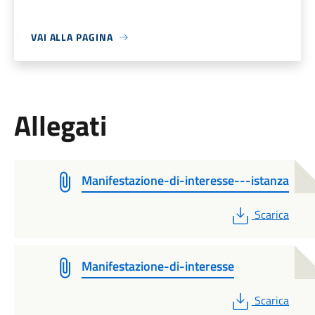
VAI ALLA PAGINA
Allegati
Manifestazione-di-interesse---istanza
PDF
Scarica
Manifestazione-di-interesse
PDF
Scarica