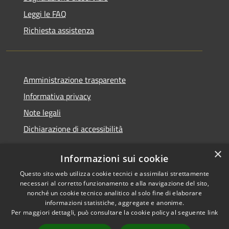
Leggi le FAQ
Richiesta assistenza
Amministrazione trasparente
Informativa privacy
Note legali
Dichiarazione di accessibilità
×
Informazioni sui cookie
Questo sito web utilizza cookie tecnici e assimilati strettamente
RSS
Copyright © 2026 • Comune di
necessari al corretto funzionamento e alla navigazione del sito,
Accessibilità
Santa Teresa Gallura •
nonché un cookie tecnico analitico al solo fine di elaborare
informazioni statistiche, aggregate e anonime.
Privacy
Municipium
Powered by
•
Per maggiori dettagli, può consultare la cookie policy al seguente
link
Cookie
Accesso redazione