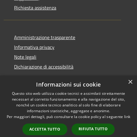
Richiesta assistenza
Amministrazione trasparente
Informativa privacy
Note legali
Dichiarazione di accessibilità
×
Informazioni sui cookie
Questo sito web utilizza cookie tecnici e assimilati strettamente
RSS
Copyright © 2026 • Comune di
necessari al corretto funzionamento e alla navigazione del sito,
Accessibilità
Santa Teresa Gallura •
nonché un cookie tecnico analitico al solo fine di elaborare
informazioni statistiche, aggregate e anonime.
Privacy
Municipium
Powered by
•
Per maggiori dettagli, può consultare la cookie policy al seguente
link
Cookie
Accesso redazione
Mappa del sito
RIFIUTA TUTTO
ACCETTA TUTTO
WebMail