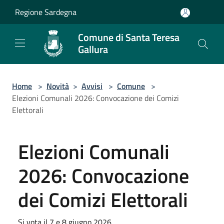
Salta al contenuto principale
Regione Sardegna
Comune di Santa Teresa
Gallura
Home
>
Novità
>
Avvisi
>
Comune
>
Elezioni Comunali 2026: Convocazione dei Comizi
Elettorali
Elezioni Comunali
2026: Convocazione
dei Comizi Elettorali
Si vota il 7 e 8 giugno 2026