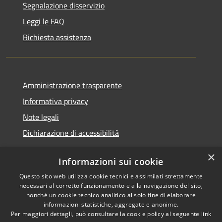
Segnalazione disservizio
Leggi le FAQ
Richiesta assistenza
Amministrazione trasparente
Informativa privacy
Note legali
Dichiarazione di accessibilità
×
Informazioni sui cookie
Questo sito web utilizza cookie tecnici e assimilati strettamente
RSS
Copyright © 2026 • Comune di
necessari al corretto funzionamento e alla navigazione del sito,
Accessibilità
Santa Teresa Gallura •
nonché un cookie tecnico analitico al solo fine di elaborare
informazioni statistiche, aggregate e anonime.
Privacy
Municipium
Powered by
•
Per maggiori dettagli, può consultare la cookie policy al seguente
link
Cookie
Accesso redazione