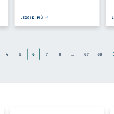
LEGGI DI PIÙ
L
4
5
6
7
8
...
67
68
ina precedente