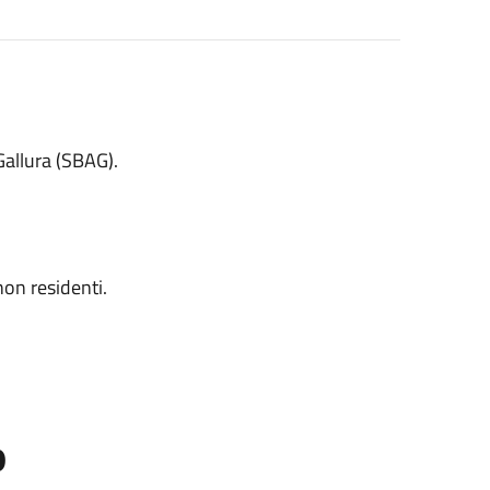
Gallura (SBAG).
non residenti.
o