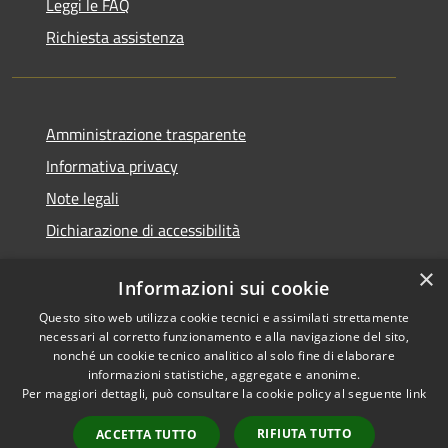
Leggi le FAQ
Richiesta assistenza
Amministrazione trasparente
Informativa privacy
Note legali
Dichiarazione di accessibilità
×
Informazioni sui cookie
Questo sito web utilizza cookie tecnici e assimilati strettamente
RSS
Copyright © 2026 • Comune di
necessari al corretto funzionamento e alla navigazione del sito,
Accessibilità
Santa Teresa Gallura •
nonché un cookie tecnico analitico al solo fine di elaborare
informazioni statistiche, aggregate e anonime.
Privacy
Municipium
Powered by
•
Per maggiori dettagli, può consultare la cookie policy al seguente
link
Cookie
Accesso redazione
Mappa del sito
RIFIUTA TUTTO
ACCETTA TUTTO