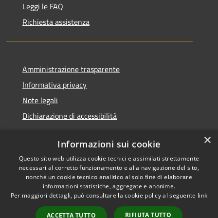
Leggi le FAQ
Richiesta assistenza
Amministrazione trasparente
Informativa privacy
Note legali
Dichiarazione di accessibilità
×
Informazioni sui cookie
Questo sito web utilizza cookie tecnici e assimilati strettamente
RSS
Copyright © 2026 • Comune di
necessari al corretto funzionamento e alla navigazione del sito,
Accessibilità
Santa Teresa Gallura •
nonché un cookie tecnico analitico al solo fine di elaborare
informazioni statistiche, aggregate e anonime.
Privacy
Municipium
Powered by
•
Per maggiori dettagli, può consultare la cookie policy al seguente
link
Cookie
Accesso redazione
Mappa del sito
RIFIUTA TUTTO
ACCETTA TUTTO