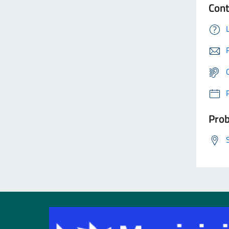
Cont
Prob