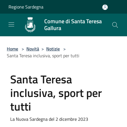
Salta al contenuto principale
Regione Sardegna
Comune di Santa Teresa
Gallura
Home
>
Novità
>
Notizie
>
Santa Teresa inclusiva, sport per tutti
Santa Teresa
inclusiva, sport per
tutti
La Nuova Sardegna del 2 dicembre 2023