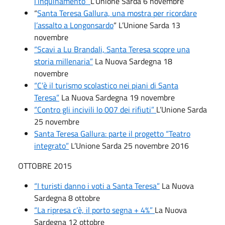
l’inquinamento”
L’Unione Sarda 6 novembre
“
Santa Teresa Gallura, una mostra per ricordare
l’assalto a Longonsardo
“ L’Unione Sarda 13
novembre
“Scavi a Lu Brandali, Santa Teresa scopre una
storia millenaria”
La Nuova Sardegna 18
novembre
“C’è il turismo scolastico nei piani di Santa
Teresa”
La Nuova Sardegna 19 novembre
“Contro gli incivili lo 007 dei rifiuti”
L’Unione Sarda
25 novembre
Santa Teresa Gallura: parte il progetto “Teatro
integrato”
L’Unione Sarda 25 novembre 2016
OTTOBRE 2015
“I turisti danno i voti a Santa Teresa”
La Nuova
Sardegna 8 ottobre
“La ripresa c’è, il porto segna + 4%”
La Nuova
Sardegna 12 ottobre