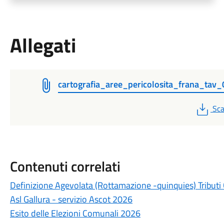
Allegati
cartografia_aree_pericolosita_frana_tav
PD
Sca
Contenuti correlati
Definizione Agevolata (Rottamazione -quinquies) Tributi
Asl Gallura - servizio Ascot 2026
Esito delle Elezioni Comunali 2026