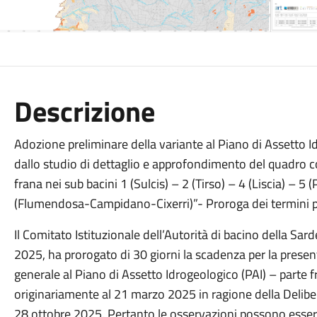
Descrizione
Adozione preliminare della variante al Piano di Assetto I
dallo studio di dettaglio e approfondimento del quadro con
frana nei sub bacini 1 (Sulcis) – 2 (Tirso) – 4 (Liscia) – 
(Flumendosa-Campidano-Cixerri)”- Proroga dei termini pe
Il Comitato Istituzionale dell’Autorità di bacino della Sa
2025, ha prorogato di 30 giorni la scadenza per la presen
generale al Piano di Assetto Idrogeologico (PAI) – parte f
originariamente al 21 marzo 2025 in ragione della Delibe
28 ottobre 2025. Pertanto le osservazioni possono essere