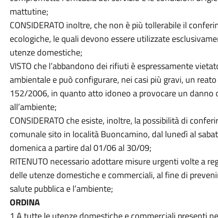
mattutine;
CONSIDERATO inoltre, che non è più tollerabile il conferime
ecologiche, le quali devono essere utilizzate esclusivamen
utenze domestiche;
VISTO che l’abbandono dei rifiuti è espressamente vietat
ambientale e può configurare, nei casi più gravi, un reato
152/2006, in quanto atto idoneo a provocare un danno o
all’ambiente;
CONSIDERATO che esiste, inoltre, la possibilità di conferir
comunale sito in località Buoncamino, dal lunedì al sabat
domenica a partire dal 01/06 al 30/09;
RITENUTO necessario adottare misure urgenti volte a rego
delle utenze domestiche e commerciali, al fine di prevenire
salute pubblica e l’ambiente;
ORDINA
1.A tutte le utenze domestiche e commerciali presenti ne