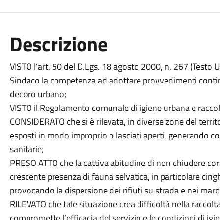
Descrizione
VISTO l’art. 50 del D.Lgs. 18 agosto 2000, n. 267 (Testo Un
Sindaco la competenza ad adottare provvedimenti contingib
decoro urbano;
VISTO il Regolamento comunale di igiene urbana e raccolta 
CONSIDERATO che si è rilevata, in diverse zone del territ
esposti in modo improprio o lasciati aperti, generando c
sanitarie;
PRESO ATTO che la cattiva abitudine di non chiudere corret
crescente presenza di fauna selvatica, in particolare cingh
provocando la dispersione dei rifiuti su strada e nei marc
RILEVATO che tale situazione crea difficoltà nella raccolta
compromette l’efficacia del servizio e le condizioni di ig